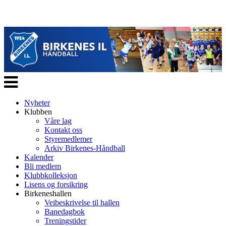
Veksle
navigasjon
Nyheter
Klubben
Våre lag
Kontakt oss
Styremedlemer
Arkiv Birkenes-Håndball
Kalender
Bli medlem
Klubbkolleksjon
Lisens og forsikring
Birkeneshallen
Veibeskrivelse til hallen
Banedagbok
Treningstider