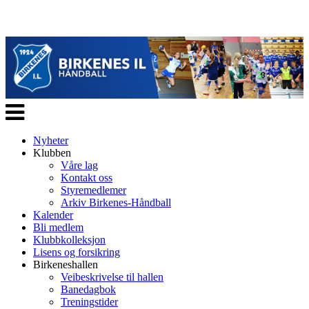
Veksle
navigasjon
Nyheter
Klubben
Våre lag
Kontakt oss
Styremedlemer
Arkiv Birkenes-Håndball
Kalender
Bli medlem
Klubbkolleksjon
Lisens og forsikring
Birkeneshallen
Veibeskrivelse til hallen
Banedagbok
Treningstider