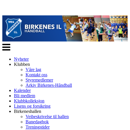
Veksle
navigasjon
Nyheter
Klubben
Våre lag
Kontakt oss
Styremedlemer
Arkiv Birkenes-Håndball
Kalender
Bli medlem
Klubbkolleksjon
Lisens og forsikring
Birkeneshallen
Veibeskrivelse til hallen
Banedagbok
Treningstider