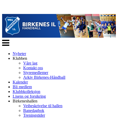
Veksle
navigasjon
Nyheter
Klubben
Våre lag
Kontakt oss
Styremedlemer
Arkiv Birkenes-Håndball
Kalender
Bli medlem
Klubbkolleksjon
Lisens og forsikring
Birkeneshallen
Veibeskrivelse til hallen
Banedagbok
Treningstider