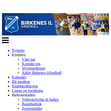
Veksle
navigasjon
Nyheter
Klubben
Våre lag
Kontakt oss
Styremedlemer
Arkiv Birkenes-Håndball
Kalender
Bli medlem
Klubbkolleksjon
Lisens og forsikring
Birkeneshallen
Veibeskrivelse til hallen
Banedagbok
Treningstider