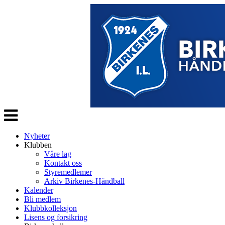
Veksle
navigasjon
Nyheter
Klubben
Våre lag
Kontakt oss
Styremedlemer
Arkiv Birkenes-Håndball
Kalender
Bli medlem
Klubbkolleksjon
Lisens og forsikring