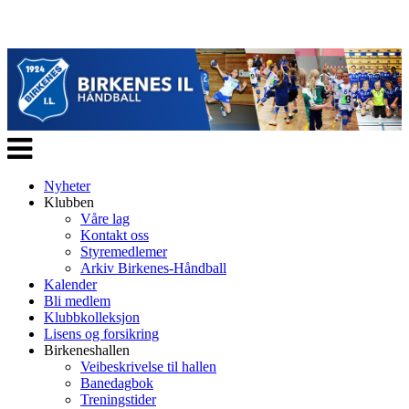
Veksle
navigasjon
Nyheter
Klubben
Våre lag
Kontakt oss
Styremedlemer
Arkiv Birkenes-Håndball
Kalender
Bli medlem
Klubbkolleksjon
Lisens og forsikring
Birkeneshallen
Veibeskrivelse til hallen
Banedagbok
Treningstider