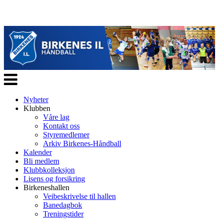
Veksle
navigasjon
Nyheter
Klubben
Våre lag
Kontakt oss
Styremedlemer
Arkiv Birkenes-Håndball
Kalender
Bli medlem
Klubbkolleksjon
Lisens og forsikring
Birkeneshallen
Veibeskrivelse til hallen
Banedagbok
Treningstider