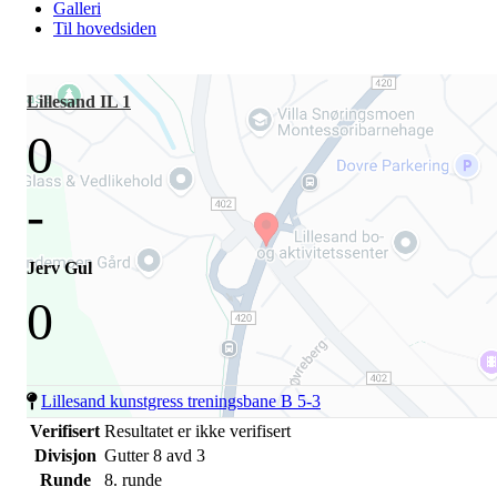
Galleri
Til hovedsiden
Lillesand IL 1
0
-
Jerv Gul
0
Lillesand kunstgress treningsbane B 5-3
Verifisert
Resultatet er ikke verifisert
Divisjon
Gutter 8 avd 3
Runde
8. runde