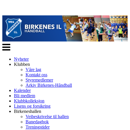
Veksle
navigasjon
Nyheter
Klubben
Våre lag
Kontakt oss
Styremedlemer
Arkiv Birkenes-Håndball
Kalender
Bli medlem
Klubbkolleksjon
Lisens og forsikring
Birkeneshallen
Veibeskrivelse til hallen
Banedagbok
Treningstider