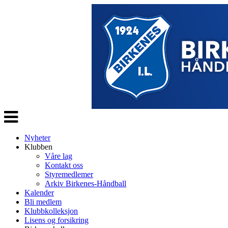
Veksle
navigasjon
Nyheter
Klubben
Våre lag
Kontakt oss
Styremedlemer
Arkiv Birkenes-Håndball
Kalender
Bli medlem
Klubbkolleksjon
Lisens og forsikring