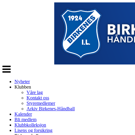
Veksle
navigasjon
Nyheter
Klubben
Våre lag
Kontakt oss
Styremedlemer
Arkiv Birkenes-Håndball
Kalender
Bli medlem
Klubbkolleksjon
Lisens og forsikring