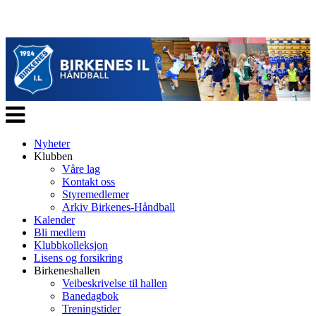
Veksle
navigasjon
Nyheter
Klubben
Våre lag
Kontakt oss
Styremedlemer
Arkiv Birkenes-Håndball
Kalender
Bli medlem
Klubbkolleksjon
Lisens og forsikring
Birkeneshallen
Veibeskrivelse til hallen
Banedagbok
Treningstider