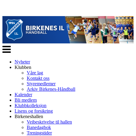
Veksle
navigasjon
Nyheter
Klubben
Våre lag
Kontakt oss
Styremedlemer
Arkiv Birkenes-Håndball
Kalender
Bli medlem
Klubbkolleksjon
Lisens og forsikring
Birkeneshallen
Veibeskrivelse til hallen
Banedagbok
Treningstider