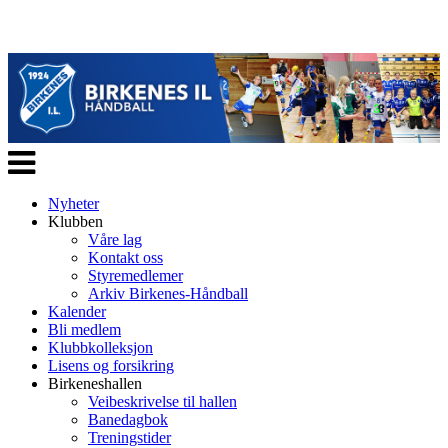
Veksle
navigasjon
Nyheter
Klubben
Våre lag
Kontakt oss
Styremedlemer
Arkiv Birkenes-Håndball
Kalender
Bli medlem
Klubbkolleksjon
Lisens og forsikring
Birkeneshallen
Veibeskrivelse til hallen
Banedagbok
Treningstider