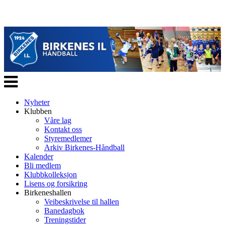
Veksle
navigasjon
Nyheter
Klubben
Våre lag
Kontakt oss
Styremedlemer
Arkiv Birkenes-Håndball
Kalender
Bli medlem
Klubbkolleksjon
Lisens og forsikring
Birkeneshallen
Veibeskrivelse til hallen
Banedagbok
Treningstider