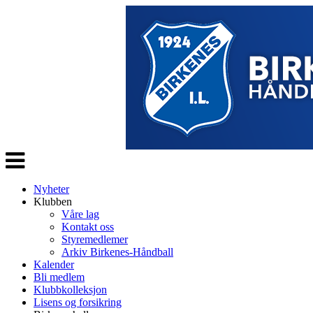
Veksle
navigasjon
Nyheter
Klubben
Våre lag
Kontakt oss
Styremedlemer
Arkiv Birkenes-Håndball
Kalender
Bli medlem
Klubbkolleksjon
Lisens og forsikring