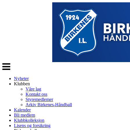
Veksle
navigasjon
Nyheter
Klubben
Våre lag
Kontakt oss
Styremedlemer
Arkiv Birkenes-Håndball
Kalender
Bli medlem
Klubbkolleksjon
Lisens og forsikring